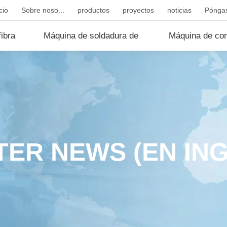
cio
Sobre noso...
productos
proyectos
noticias
Póngas
ibra
Máquina de soldadura de
Máquina de cor
fibr...
d...
TER NEWS (EN ING