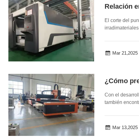
Relación en
El corte del pun
irradimateriale
ut...
Mar 21,2025
¿Cómo prev
Con el desarrol
también encontr
fibra. La m...
Mar 13,2025