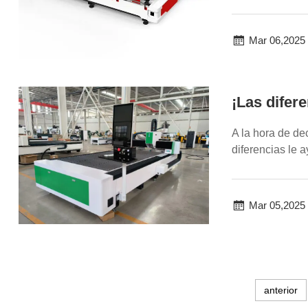
escape ...
Mar 06,2025
¡Las difer
A la hora de de
diferencias le 
c...
Mar 05,2025
anterior