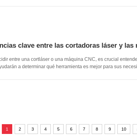
encias clave entre las cortadoras láser y l
cidir entre una cortláser o una máquina CNC, es crucial entender
ayudarán a determinar qué herramienta es mejor para sus necesid
1
2
3
4
5
6
7
8
9
10