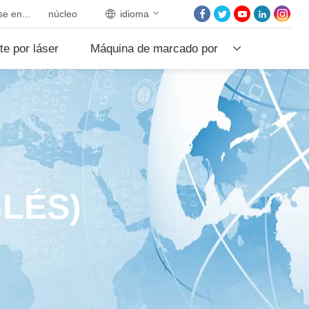
e en...
núcleo
idioma
INICIO
te por láser
Máquina de marcado por
SOBRE NOSOTROS
PRODUCTOS
láser
PROYECTOS
NOTICIAS
PÓNGASE EN CON
CON NOSOTROS
LÉS)
NÚCLEO