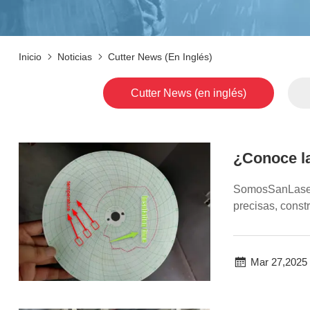
Inicio
Noticias
Cutter News (en Inglés)
Cutter News (en inglés)
¿Conoce la
SomosSanLaser,u
precisas, const
producen de fo..
Mar 27,2025