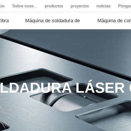
cio
Sobre noso...
productos
proyectos
noticias
Póngas
ibra
Máquina de soldadura de
Máquina de cor
fibr...
d...
OLDADURA LÁSER 