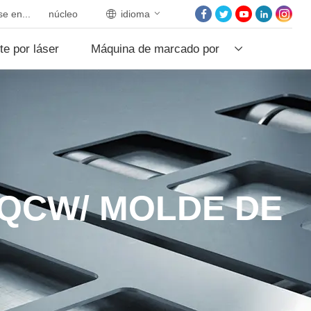
e en...
núcleo
idioma
INICIO
te por láser
Máquina de marcado por
SOBRE NOSOTROS
PRODUCTOS
láser
PROYECTOS
NOTICIAS
PÓNGASE EN CON
CON NOSOTROS
QCW/ MOLDE DE
NÚCLEO