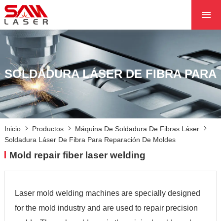
INICIO
SOBRE NOSOTROS
PRODUCTOS
SOLDADURA LÁSER DE FIBRA PARA
PROYECTOS
NOTICIAS
PÓNGASE EN CON
Inicio
Productos
Máquina De Soldadura De Fibras Láser
CON NOSOTROS
Soldadura Láser De Fibra Para Reparación De Moldes
NÚCLEO
Mold repair fiber laser welding
REPARACIÓN DE MOLDES
Laser mold welding machines are specially designed
for the mold industry and are used to repair precision