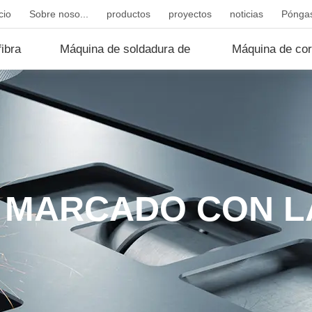
cio
Sobre noso...
productos
proyectos
noticias
Póngas
ibra
Máquina de soldadura de
Máquina de cor
fibr...
d...
 MARCADO CON L