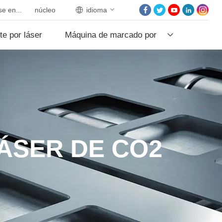
e en...
núcleo
idioma
INICIO
te por láser
Máquina de marcado por
SOBRE NOSOTROS
PRODUCTOS
láser
PROYECTOS
NOTICIAS
PÓNGASE EN CON
CON NOSOTROS
ÁSER DE CO2
NÚCLEO