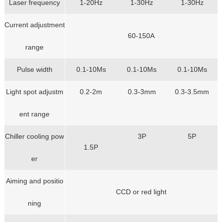
Laser frequency
1-20Hz
1-30Hz
1-30Hz
Current adjustment
60-150A
range
Pulse width
0.1-10Ms
0.1-10Ms
0.1-10Ms
Light spot adjustm
0.2-2m
0.3-3mm
0.3-3.5mm
ent range
Chiller cooling pow
3P
5P
1.5P
er
Aiming and positio
CCD or red light
ning