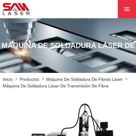
INICIO
SOBRE NOSOTROS
PRODUCTOS
MÁQUINA DE SOLDADURA LÁSER DE
PROYECTOS
NOTICIAS
PÓNGASE EN CON
Inicio
Productos
Máquina De Soldadura De Fibras Láser
CON NOSOTROS
Máquina De Soldadura Láser De Transmisión De Fibra
NÚCLEO
TRANSMISIÓN DE FIBRA