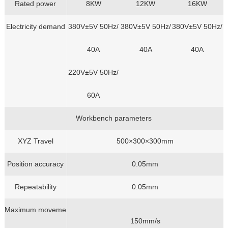
Rated power
8KW
12KW
16KW
Electricity demand
380V±5V 50Hz/
380V±5V 50Hz/
380V±5V 50Hz/
40A
40A
40A
220V±5V 50Hz/
60A
Workbench parameters
XYZ Travel
500×300×300mm
Position accuracy
0.05mm
Repeatability
0.05mm
Maximum moveme
150mm/s