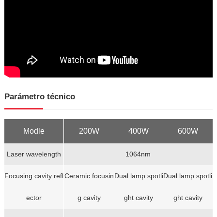
Parámetro técnico
Modle
200W
400W
600W
Laser wavelength
1064nm
Focusing cavity refl
Ceramic focusin
Dual lamp spotli
Dual lamp spotli
ector
g cavity
ght cavity
ght cavity