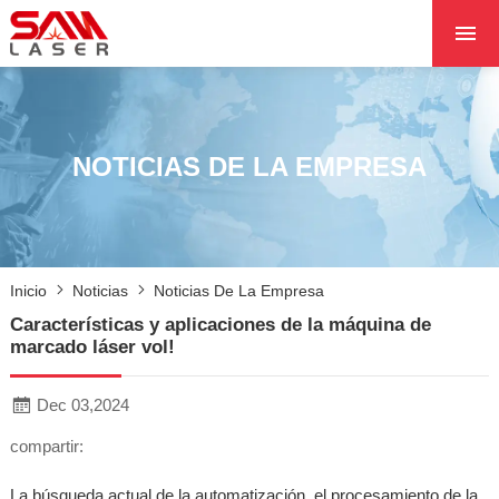
INICIO
SOBRE NOSOTROS
PRODUCTOS
NOTICIAS DE LA EMPRESA
PROYECTOS
NOTICIAS
PÓNGASE EN CON
Inicio
Noticias
Noticias De La Empresa
CON NOSOTROS
Características y aplicaciones de la máquina de
NÚCLEO
marcado láser vol!
Dec 03,2024
compartir:
La búsqueda actual de la automatización, el procesamiento de la