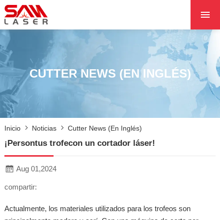
INICIO
SOBRE NOSOTROS
PRODUCTOS
CUTTER NEWS (EN INGLÉS)
PROYECTOS
NOTICIAS
PÓNGASE EN CON
Inicio
Noticias
Cutter News (en Inglés)
CON NOSOTROS
¡Persontus trofecon un cortador láser!
NÚCLEO
Aug 01,2024
compartir:
Actualmente, los materiales utilizados para los trofeos son