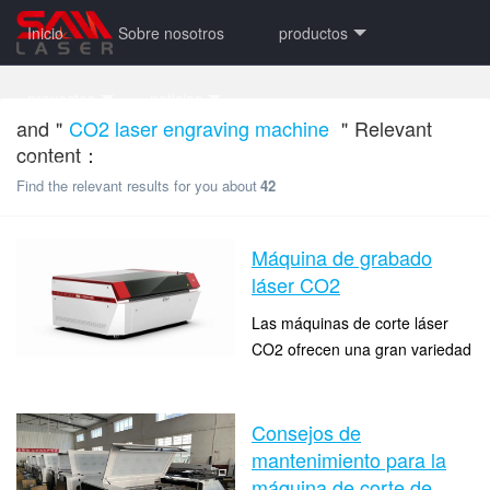
Inicio
Sobre nosotros
productos
proyectos
noticias
and＂
CO2 laser engraving machine
＂Relevant
content：
Póngase en contacto con nosotros
núcleo
Find the relevant results for you about
42
Máquina de grabado
láser CO2
Las máquinas de corte láser
CO2 ofrecen una gran variedad
de opciones de corte para
time：2023-10-11 17:01:01
diferentes tipos de materiales
clicks：20908
como acrí, cuero, madera, tela,
Consejos de
plá...
mantenimiento para la
máquina de corte de