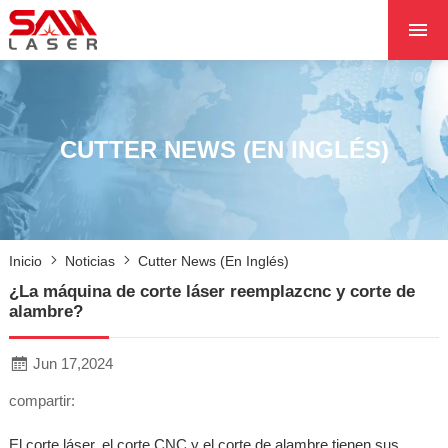
INICIO
SOBRE NOSOTROS
PRODUCTOS
CUTTER NEWS (EN INGLÉS)
PROYECTOS
NOTICIAS
PÓNGASE EN CON
Inicio
Noticias
Cutter News (en Inglés)
CON NOSOTROS
¿La máquina de corte láser reemplazcnc y corte de
NÚCLEO
alambre?
Jun 17,2024
compartir:
El corte láser, el corte CNC y el corte de alambre tienen sus