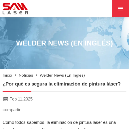
INICIO
SOBRE NOSOTROS
PRODUCTOS
WELDER NEWS (EN INGLÉS)
PROYECTOS
NOTICIAS
PÓNGASE EN CON
Inicio
Noticias
Welder News (en Inglés)
CON NOSOTROS
¿Por qué es segura la eliminación de pintura láser?
NÚCLEO
Feb 11,2025
compartir:
Como todos sabemos, la eliminación de pintura láser es una