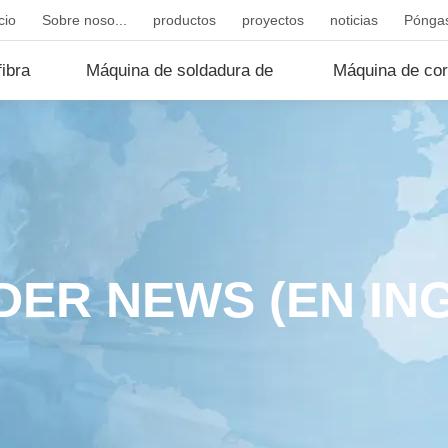
cio
Sobre noso...
productos
proyectos
noticias
Póngas
ibra
Máquina de soldadura de
Máquina de cor
fibr...
d...
ER NEWS (EN IN