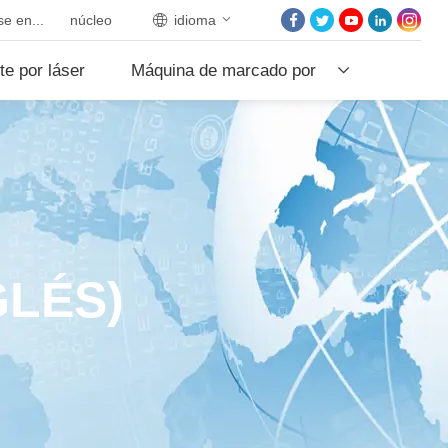
e en...
núcleo
idioma
INICIO
te por láser
Máquina de marcado por
SOBRE NOSOTROS
PRODUCTOS
láser
PROYECTOS
NOTICIAS
PÓNGASE EN CON
CON NOSOTROS
GLÉS)
NÚCLEO