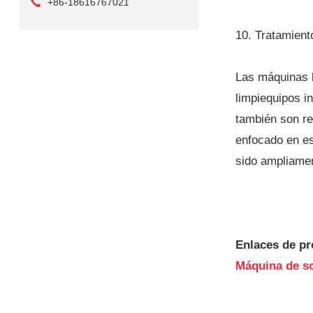
+86-18616767021
10. Tratamient
Las máquinas l
limpiequipos i
también son r
enfocado en es
sido ampliamen
Enlaces de pr
Máquina de so