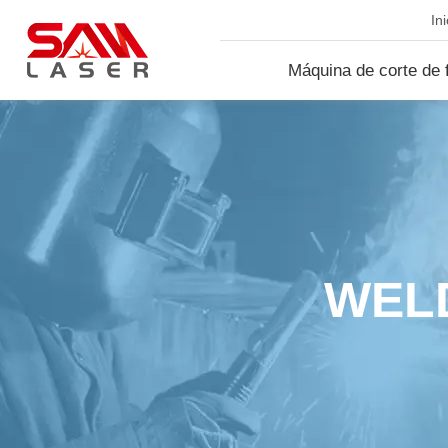
Ini
Máquina de corte de f
lá...
WELD