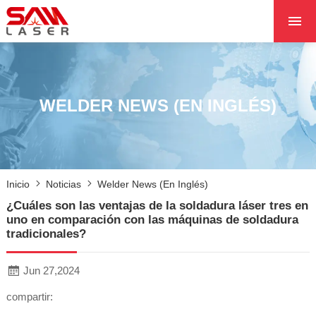
INICIO
SOBRE NOSOTROS
PRODUCTOS
WELDER NEWS (EN INGLÉS)
PROYECTOS
NOTICIAS
PÓNGASE EN CON
Inicio
Noticias
Welder News (en Inglés)
CON NOSOTROS
¿Cuáles son las ventajas de la soldadura láser tres en
NÚCLEO
uno en comparación con las máquinas de soldadura
tradicionales?
Jun 27,2024
compartir: