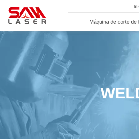
Ini
Máquina de corte de f
lá...
WELD