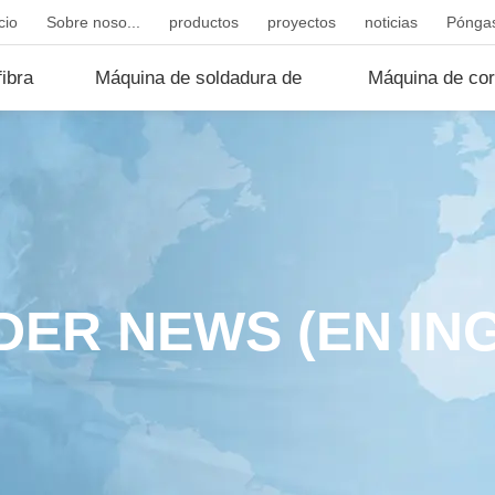
cio
Sobre noso...
productos
proyectos
noticias
Póngas
ibra
Máquina de soldadura de
Máquina de cor
fibr...
d...
ER NEWS (EN IN