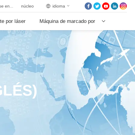
e en...
núcleo
idioma
INICIO
te por láser
Máquina de marcado por
SOBRE NOSOTROS
PRODUCTOS
láser
PROYECTOS
NOTICIAS
PÓNGASE EN CON
CON NOSOTROS
GLÉS)
NÚCLEO