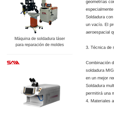
geometrías com
especialmente 
Soldadura con 
un vacío. El p
aeroespacial q
Máquina de soldadura láser
para reparación de moldes
3. Técnica de 
móviles de QCW/ fibra
Combinación de
soldadura MIG, 
en un mejor re
Soldadura mult
permitirá una m
4. Materiales 