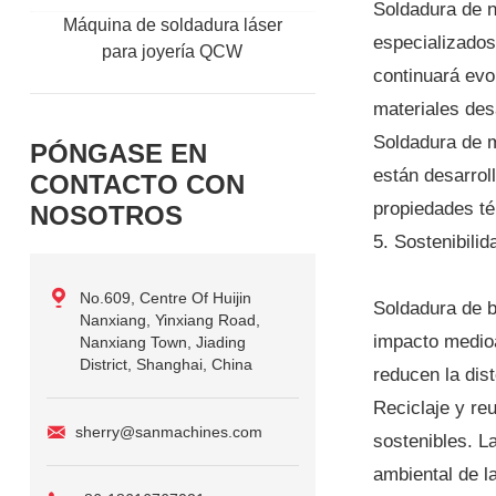
Soldadura de n
Máquina de soldadura láser
especializados
para joyería QCW
continuará evo
materiales des
Soldadura de m
PÓNGASE EN
están desarrol
CONTACTO CON
propiedades té
NOSOTROS
5. Sostenibili
No.609, Centre Of Huijin
Soldadura de b
Nanxiang, Yinxiang Road,
impacto medioa
Nanxiang Town, Jiading
District, Shanghai, China
reducen la dis
Reciclaje y re
sherry@sanmachines.com
sostenibles. L
ambiental de l