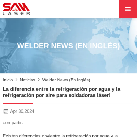
INICIO
SOBRE NOSOTROS
PRODUCTOS
WELDER NEWS (EN INGLÉS)
PROYECTOS
NOTICIAS
PÓNGASE EN CON
Inicio
Noticias
Welder News (en Inglés)
CON NOSOTROS
La diferencia entre la refrigeración por agua y la
NÚCLEO
refrigeración por aire para soldadoras láser!
Apr 30,2024
compartir:
Existen diferencias obvientre la refrigeración por agua y la