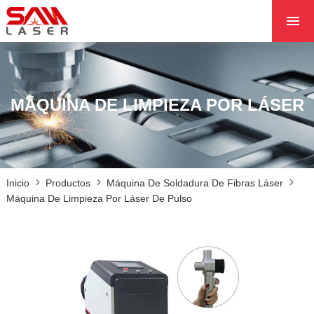
INICIO
SOBRE NOSOTROS
PRODUCTOS
MÁQUINA DE LIMPIEZA POR LÁSER
PROYECTOS
NOTICIAS
PÓNGASE EN CON
Inicio
Productos
Máquina De Soldadura De Fibras Láser
CON NOSOTROS
Máquina De Limpieza Por Láser De Pulso
NÚCLEO
DE PULSO