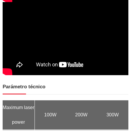
Parámetro técnico
Maximum laser
100W
200W
300W
power