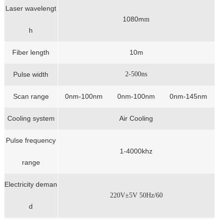
Laser wavelengt
1080m
m
h
Fiber length
10m
Pulse width
2-500ns
Scan range
0nm-100nm
0nm-100nm
0nm-145nm
Cooling system
Air Cooling
Pulse frequency
1-4000khz
range
Electricity deman
220V±5V 50Hz/60
d