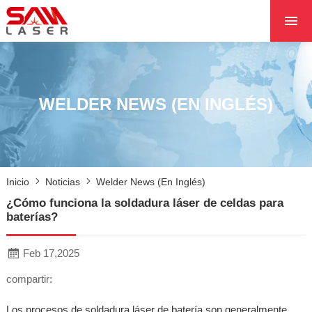
INICIO
SOBRE NOSOTROS
PRODUCTOS
WELDER NEWS (EN INGLÉS)
PROYECTOS
NOTICIAS
PÓNGASE EN CON
Inicio
Noticias
Welder News (en Inglés)
CON NOSOTROS
¿Cómo funciona la soldadura láser de celdas para
NÚCLEO
baterías?
Feb 17,2025
compartir:
Los procesos de soldadura láser de batería son generalmente