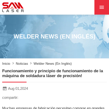
INICIO
SOBRE NOSOTROS
PRODUCTOS
WELDER NEWS (EN INGLÉS)
PROYECTOS
NOTICIAS
PÓNGASE EN CON
Inicio
Noticias
Welder News (en Inglés)
CON NOSOTROS
Funcionamiento y principio de funcionamiento de la
NÚCLEO
máquina de soldadura láser de precisión!
Aug 01,2024
compartir:
Muchas empresas de fabricación necesitan comprar en grandes