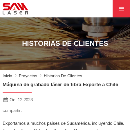
INICIO
SOBRE NOSOTROS
PRODUCTOS
HISTORIAS DE CLIENTES
PROYECTOS
NOTICIAS
PÓNGASE EN CON
Inicio
Proyectos
Historias De Clientes
CON NOSOTROS
Máquina de grabado láser de fibra Exporte a Chile
NÚCLEO
Oct 12,2023
compartir:
Exportamos a muchos países de Sudamérica, incluyendo Chile,