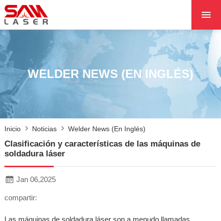
INICIO
SOBRE NOSOTROS
PRODUCTOS
WELDER NEWS (EN INGLÉS)
PROYECTOS
NOTICIAS
PÓNGASE EN CON
Inicio
Noticias
Welder News (en Inglés)
CON NOSOTROS
Clasificación y características de las máquinas de
NÚCLEO
soldadura láser
Jan 06,2025
compartir:
Las máquinas de soldadura láser son a menudo llamadas