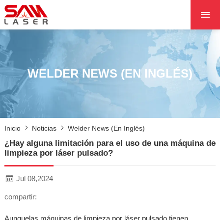
INICIO
SOBRE NOSOTROS
PRODUCTOS
WELDER NEWS (EN INGLÉS)
PROYECTOS
NOTICIAS
PÓNGASE EN CON
Inicio
Noticias
Welder News (en Inglés)
CON NOSOTROS
¿Hay alguna limitación para el uso de una máquina de
NÚCLEO
limpieza por láser pulsado?
Jul 08,2024
compartir:
Aunquelas máquinas de limpieza por láser pulsado tienen