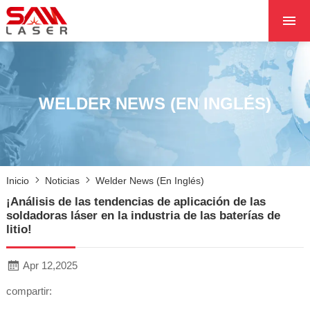
INICIO
SOBRE NOSOTROS
PRODUCTOS
WELDER NEWS (EN INGLÉS)
PROYECTOS
NOTICIAS
PÓNGASE EN CON
Inicio
Noticias
Welder News (en Inglés)
CON NOSOTROS
¡Análisis de las tendencias de aplicación de las
NÚCLEO
soldadoras láser en la industria de las baterías de
litio!
Apr 12,2025
compartir: