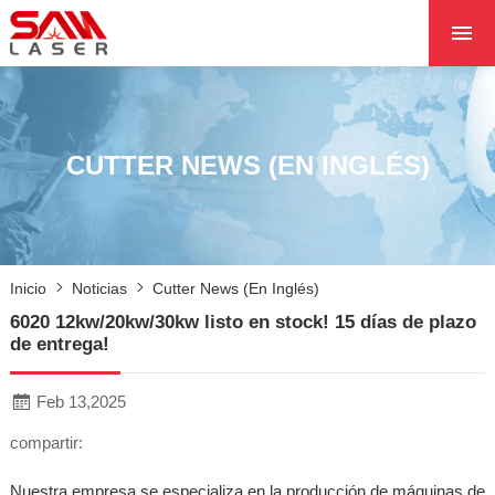
INICIO
SOBRE NOSOTROS
PRODUCTOS
CUTTER NEWS (EN INGLÉS)
PROYECTOS
NOTICIAS
PÓNGASE EN CON
Inicio
Noticias
Cutter News (en Inglés)
CON NOSOTROS
6020 12kw/20kw/30kw listo en stock! 15 días de plazo
NÚCLEO
de entrega!
Feb 13,2025
compartir:
Nuestra empresa se especializa en la producción de máquinas de